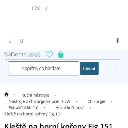
Přejít
CZK
na
obsah
hledat
Ruční nástroje
Nástroje z chirurgické oceli HLW
Chirurgie
Extrakční kleště
Horní kořenové
Kleště na horní kořeny Fig.151
Kleště na horní kořeny Fig.151