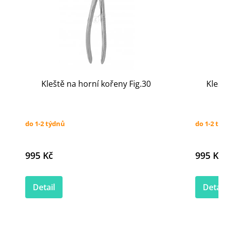
Kleště na horní kořeny Fig.30
Klešt
do 1-2 týdnů
do 1-2 tý
995 Kč
995 Kč
Detail
Detail