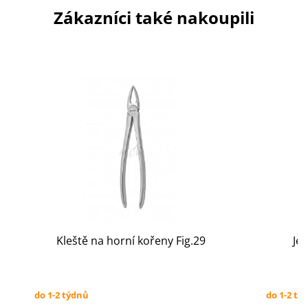
Zákazníci také nakoupili
Kleště na horní kořeny Fig.29
Je
do 1-2 týdnů
do 1-2 tý