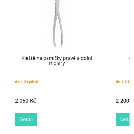
Kleště na osmičky pravé a dolní
Kl
moláry
do 1-2 týdnů
do 1-2 tý
2 050 Kč
2 200 K
Detail
Detail