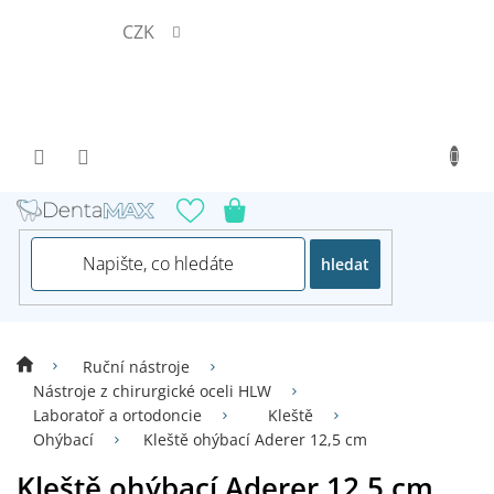
Přejít
CZK
na
obsah
hledat
Ruční nástroje
Nástroje z chirurgické oceli HLW
Laboratoř a ortodoncie
Kleště
Ohýbací
Kleště ohýbací Aderer 12,5 cm
Kleště ohýbací Aderer 12,5 cm