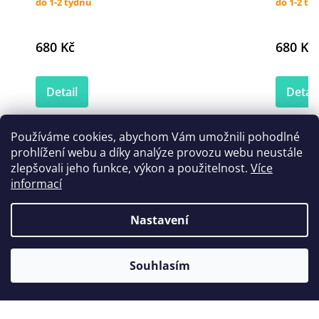
do 1-2 týdnů
do 1-2 tý
680 Kč
680 Kč
Detail
Detail
Používáme cookies, abychom Vám umožnili pohodlné
prohlížení webu a díky analýze provozu webu neustále
Zákazníci také nakoupili
zlepšovali jeho funkce, výkon a použitelnost.
Více
informací
Nastavení
Akce
Souhlasím