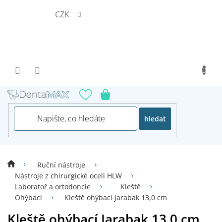
Přejít
CZK
na
obsah
hledat
Ruční nástroje
Nástroje z chirurgické oceli HLW
Laboratoř a ortodoncie
Kleště
Ohýbací
Kleště ohýbací Jarabak 13,0 cm
Kleště ohýbací Jarabak 13,0 cm