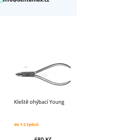
Kleště ohýbací Young
do 1-2 týdnů
680 Kč