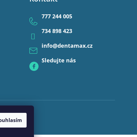
777 244 005
734 898 423
info
@
dentamax.cz
Sledujte nás
ouhlasím