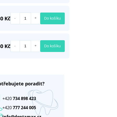
0 Kč
Do košíku
0 Kč
Do košíku
otřebujete poradit?
+420
734 898 423
+420
777 244 005
info@dentamax.cz