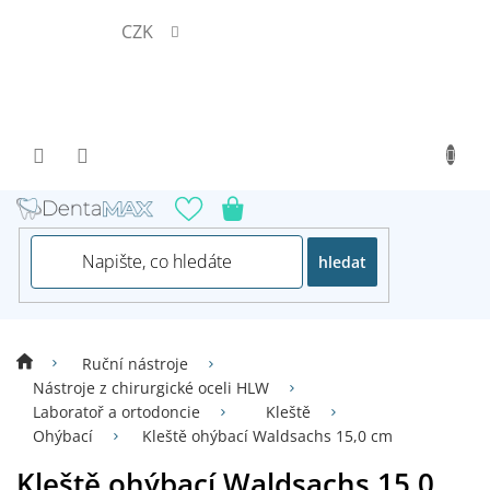
Přejít
CZK
na
obsah
hledat
Ruční nástroje
Nástroje z chirurgické oceli HLW
Laboratoř a ortodoncie
Kleště
Ohýbací
Kleště ohýbací Waldsachs 15,0 cm
Kleště ohýbací Waldsachs 15,0