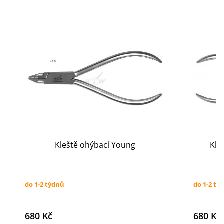
Kleště ohýbací Young
Kle
do 1-2 týdnů
do 1-2 tý
680 Kč
680 Kč