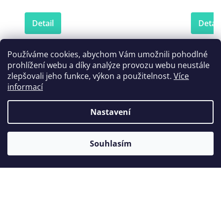
Detail
Detail
Používáme cookies, abychom Vám umožnili pohodlné
prohlížení webu a díky analýze provozu webu neustále
Zákazníci také nakoupili
zlepšovali jeho funkce, výkon a použitelnost.
Více
informací
Nastavení
Akce
Souhlasím