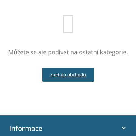
Můžete se ale podívat na ostatní kategorie.
zpět do obchodu
Z
á
Informace
p