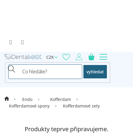
Přejít
na
obsah
CZK
vyhledat
Endo
Kofferdam
Kofferdamové spony
Kofferdamové sety
Produkty teprve připravujeme.