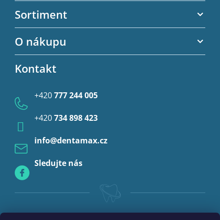
a
Akční letáky
Sortiment
t
Kontaktní informace
í
Zubní výplně
O nákupu
Kontaktní formulář
Endodoncie
Obchodní podmínky
Kontakt
Provizorní korunky a můstky
Ochrana osobních údajů
Provizoria a rebáze
+420
777 244 005
Anestezie
+420
734 898 423
Profylaxe
info
@
dentamax.cz
Sledujte nás