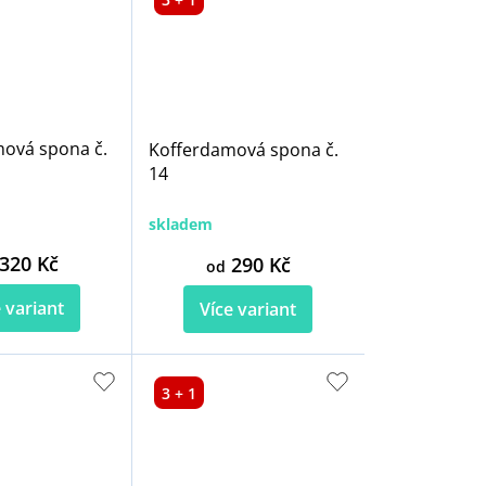
ová spona č.
Kofferdamová spona č.
14
skladem
320 Kč
290 Kč
od
 variant
Více variant
3 + 1