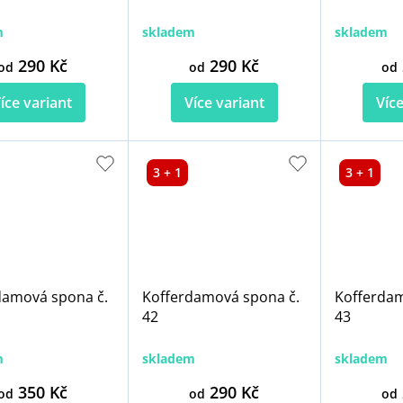
m
skladem
skladem
290 Kč
290 Kč
od
od
od
íce variant
Více variant
Více
3 + 1
3 + 1
damová spona č.
Kofferdamová spona č.
Kofferdam
42
43
m
skladem
skladem
350 Kč
290 Kč
od
od
od