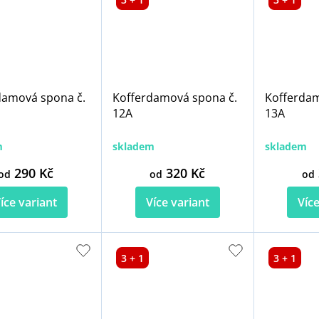
damová spona č.
Kofferdamová spona č.
Kofferdam
12A
13A
m
skladem
skladem
290 Kč
320 Kč
od
od
od
íce variant
Více variant
Více
3 + 1
3 + 1