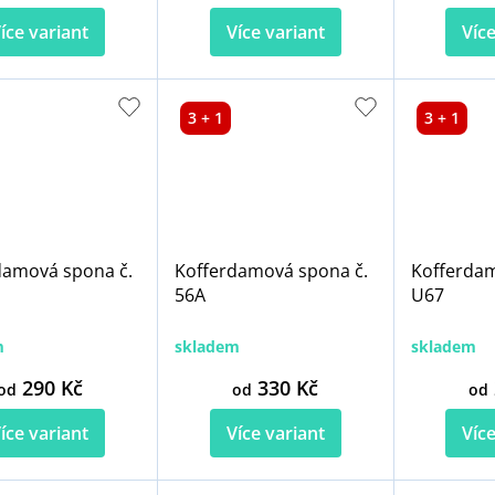
íce variant
Více variant
Více
3 + 1
3 + 1
damová spona č.
Kofferdamová spona č.
Kofferdam
56A
U67
m
skladem
skladem
290 Kč
330 Kč
od
od
od
íce variant
Více variant
Více