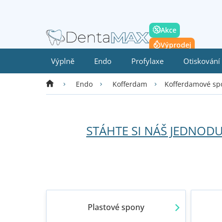
Přejít
na
obsah
Akce
Výprodej
Výplně
Endo
Profylaxe
Otiskování
Domů
Kofferdamové sp
Endo
Kofferdam
STÁHTE SI NÁŠ JEDNO
Plastové spony