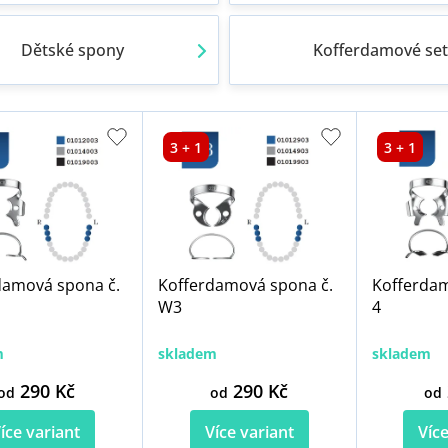
Dětské spony
Kofferdamové set
3 + 1
3 + 1
damová spona č.
Kofferdamová spona č.
Kofferdam
W3
4
m
skladem
skladem
290 Kč
290 Kč
od
od
od
íce variant
Více variant
Více