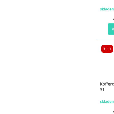
sklade
V
3 + 1
Koffer
31
sklade