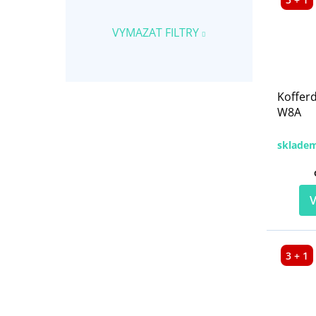
VYMAZAT FILTRY
Koffer
W8A
sklade
V
3 + 1