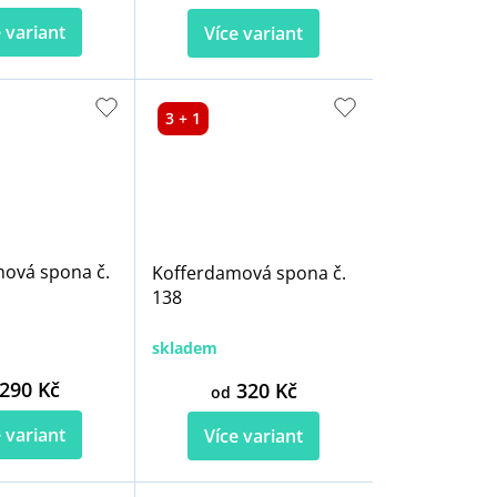
 variant
Více variant
3 + 1
ová spona č.
Kofferdamová spona č.
138
skladem
290 Kč
320 Kč
od
 variant
Více variant