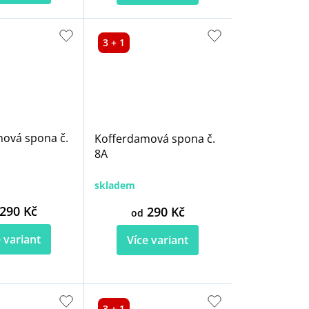
3 + 1
ová spona č.
Kofferdamová spona č.
8A
skladem
290 Kč
290 Kč
od
 variant
Více variant
3 + 1