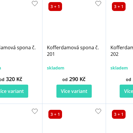
3 + 1
3 + 1
damová spona č.
Kofferdamová spona č.
Kofferdam
201
202
m
skladem
skladem
320 Kč
290 Kč
od
od
od
íce variant
Více variant
Více
3 + 1
3 + 1