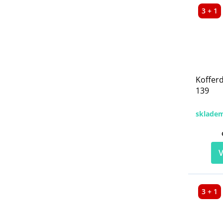
3 + 1
Koffer
139
sklade
V
3 + 1