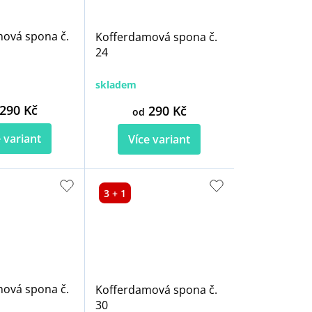
ová spona č.
Kofferdamová spona č.
24
skladem
290 Kč
290 Kč
od
 variant
Více variant
3 + 1
ová spona č.
Kofferdamová spona č.
30