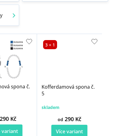
y
3 + 1
ová spona č.
Kofferdamová spona č.
5
skladem
290 Kč
290 Kč
od
 variant
Více variant