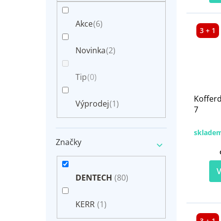
Akce
(6)
3 + 1
Novinka
(2)
Tip
(0)
Koffer
Výprodej
(1)
7
sklade
Značky
V
DENTECH
(80)
KERR
(1)
3 + 1