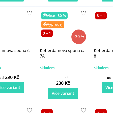
Akce –30 %
3 + 1
Výprodej
3 + 1
–30 %
damová spona č.
Kofferdamová spona č.
Kofferdam
7A
8
m
skladem
skladem
290 Kč
od
od
330 Kč
230 Kč
íce variant
Více
Více variant
3 + 1
3 + 1