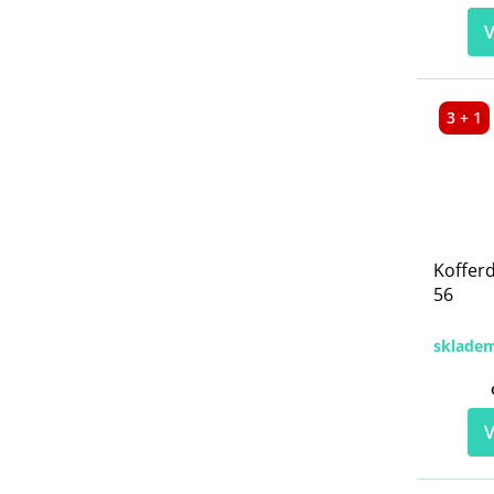
V
3 + 1
Koffer
56
sklade
V