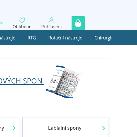
Oblíbené
Přihlášení
nástroje
RTG
Rotační nástroje
Chirurgie
Jedn
MOVÝCH SPON
ny
Labiální spony