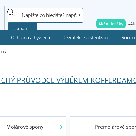
CZK
Akční letáky
vyhledat
Ochrana a hygiena
Dezinfekce a sterilzace
Ruční 
ony
DUCHÝ PRŮVODCE VÝBĚREM KOFFERDA
Molárové spony
Premolárové spo