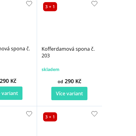
3 + 1
ová spona č.
Kofferdamová spona č.
203
skladem
290 Kč
290 Kč
od
 variant
Více variant
3 + 1