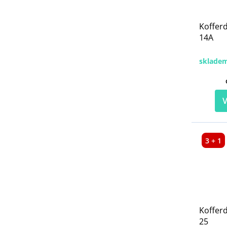
Koffer
14A
sklade
V
3 + 1
Koffer
25