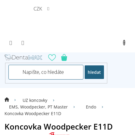
Přejít
CZK
na
obsah
hledat
UZ koncovky
EMS, Woodpecker, PT Master
Endo
Koncovka Woodpecker E11D
Koncovka Woodpecker E11D