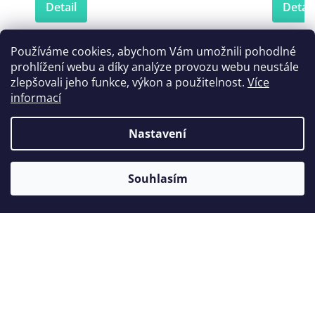
Detail
Detail
Používáme cookies, abychom Vám umožnili pohodlné
prohlížení webu a díky analýze provozu webu neustále
Zákazníci také nakoupili
zlepšovali jeho funkce, výkon a použitelnost.
Více
informací
Nastavení
Souhlasím
Koncovka Woodpecker ED10
Kon