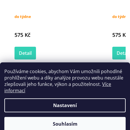
do týdne
do týdne
575 Kč
575 Kč
Detail
Detail
Používáme cookies, abychom Vám umožnili pohodlné
prohlížení webu a díky analýze provozu webu neustále
Zákazníci také nakoupili
zlepšovali jeho funkce, výkon a použitelnost.
Více
informací
Nastavení
Souhlasím