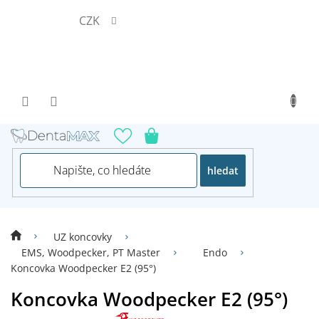
Přejít
CZK
na
obsah
hledat
UZ koncovky
EMS, Woodpecker, PT Master
Endo
Koncovka Woodpecker E2 (95°)
Koncovka Woodpecker E2 (95°)