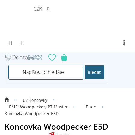
Přejít
CZK
na
obsah
hledat
UZ koncovky
EMS, Woodpecker, PT Master
Endo
Koncovka Woodpecker E5D
Koncovka Woodpecker E5D