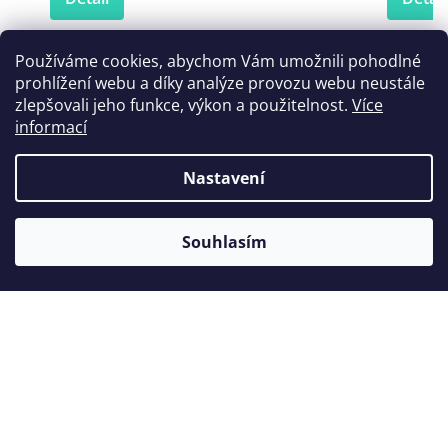
Používáme cookies, abychom Vám umožnili pohodlné
prohlížení webu a díky analýze provozu webu neustále
Zákazníci také nakoupili
zlepšovali jeho funkce, výkon a použitelnost.
Více
informací
Nastavení
Souhlasím
Koncovka Woodpecker ED10
Kon