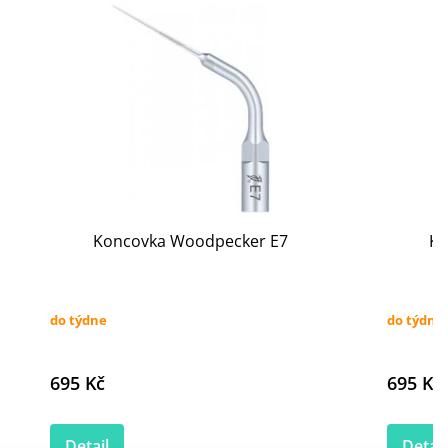
Koncovka Woodpecker E7
Ko
do týdne
do týdne
695 Kč
695 Kč
Detail
Detail