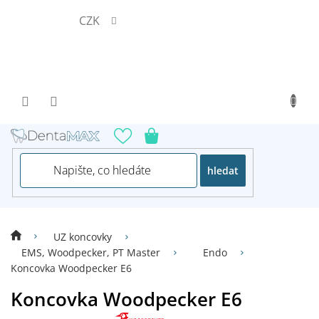
Přejít
CZK
na
obsah
hledat
UZ koncovky
EMS, Woodpecker, PT Master
Endo
Koncovka Woodpecker E6
Koncovka Woodpecker E6