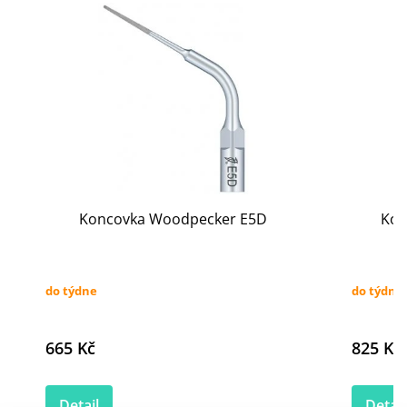
Koncovka Woodpecker E5D
Kon
do týdne
do týdne
665 Kč
825 Kč
Detail
Detail