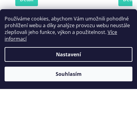
Používáme cookies, abychom Vám umožnili pohodlné
prohlížení webu a díky analýze provozu webu neustále
Zákazníci také nakoupili
zlepšovali jeho funkce, výkon a použitelnost.
Více
informací
Nastavení
Souhlasím
Koncovka Woodpecker G32
Ko