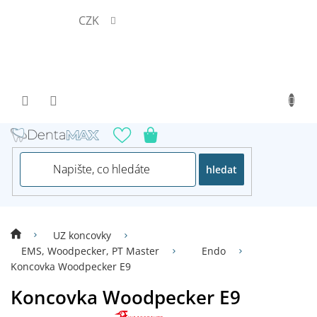
Přejít
CZK
na
obsah
hledat
UZ koncovky
EMS, Woodpecker, PT Master
Endo
Koncovka Woodpecker E9
Koncovka Woodpecker E9