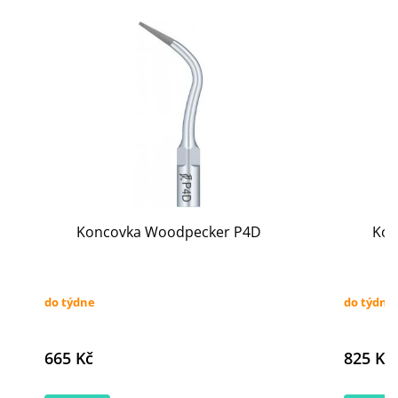
Koncovka Woodpecker P4D
Kon
do týdne
do týdne
665 Kč
825 Kč