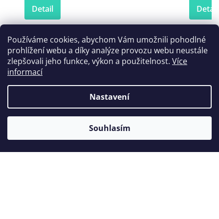
Detail
Detail
Používáme cookies, abychom Vám umožnili pohodlné
prohlížení webu a díky analýze provozu webu neustále
Zákazníci také nakoupili
zlepšovali jeho funkce, výkon a použitelnost.
Více
informací
Nastavení
Souhlasím
Koncovka Woodpecker ED10
Kon