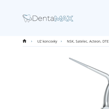
Přejít
na
obsah
Domů
UZ koncovky
NSK, Satelec, Acteon, DTE