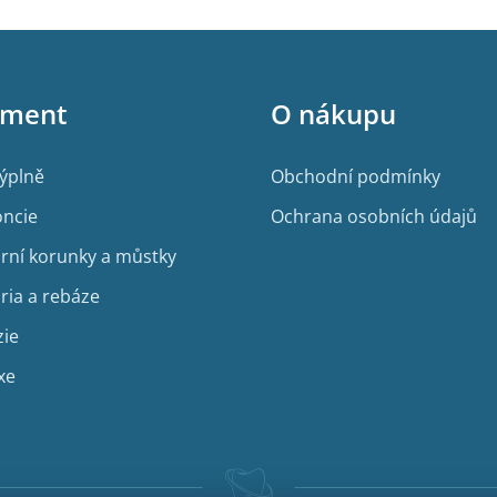
iment
O nákupu
výplně
Obchodní podmínky
ncie
Ochrana osobních údajů
rní korunky a můstky
ria a rebáze
zie
xe