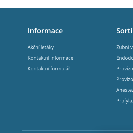
Z
á
p
Informace
Sort
a
t
í
Akční letáky
Zubní 
Kontaktní informace
Endodo
Kontaktní formulář
Provizo
Provizo
Aneste
Profyla