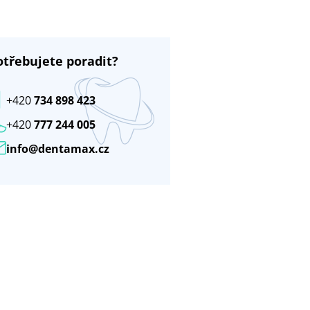
otřebujete poradit?
+420
734 898 423
+420
777 244 005
info@dentamax.cz