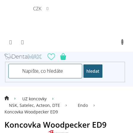
Přejít
CZK
na
obsah
hledat
UZ koncovky
NSK, Satelec, Acteon, DTE
Endo
Koncovka Woodpecker ED9
Koncovka Woodpecker ED9