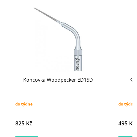
Koncovka Woodpecker ED15D
Ko
do týdne
do týdne
825 Kč
495 Kč