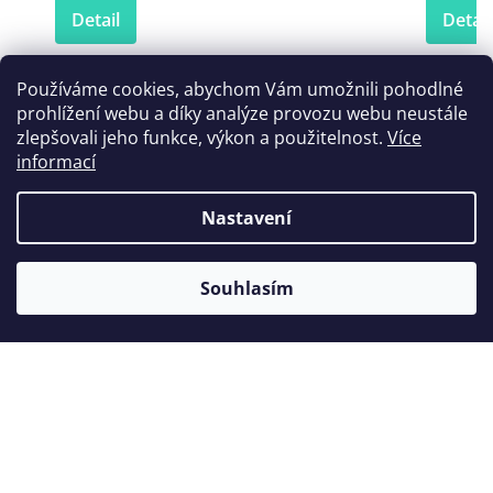
Detail
Detail
Používáme cookies, abychom Vám umožnili pohodlné
prohlížení webu a díky analýze provozu webu neustále
Zákazníci také nakoupili
zlepšovali jeho funkce, výkon a použitelnost.
Více
informací
Nastavení
Souhlasím
Koncovka Woodpecker E10D
Lunos