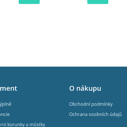
iment
O nákupu
výplně
Obchodní podmínky
ncie
Ochrana osobních údajů
rní korunky a můstky