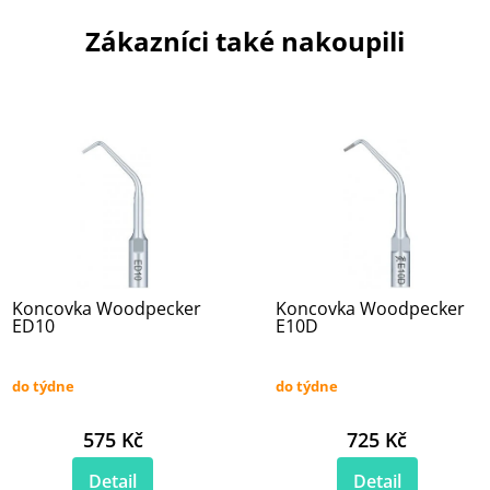
Zákazníci také nakoupili
Koncovka Woodpecker
Koncovka Woodpecker
ED10
E10D
do týdne
do týdne
575 Kč
725 Kč
Detail
Detail