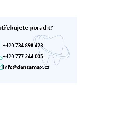
otřebujete poradit?
+420
734 898 423
+420
777 244 005
info@dentamax.cz