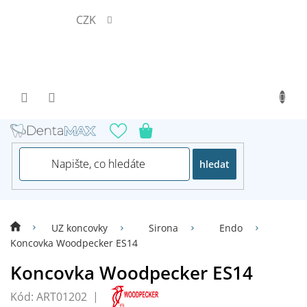
Přejít
CZK
na
obsah
hledat
UZ koncovky
Sirona
Endo
Koncovka Woodpecker ES14
Koncovka Woodpecker ES14
Kód:
ART01202