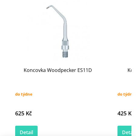
Koncovka Woodpecker ES11D
Kon
do týdne
do týdne
625 Kč
425 Kč
Detail
Detail