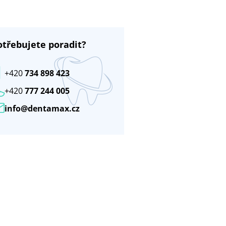
otřebujete poradit?
+420
734 898 423
+420
777 244 005
info@dentamax.cz