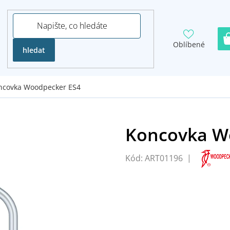
Oblíbené
hledat
ncovka Woodpecker ES4
Kód:
ART01196