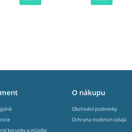
iment
O nákupu
výplně
Obchodní podmínky
ncie
Ochrana osobních údajů
rní korunky a můstky