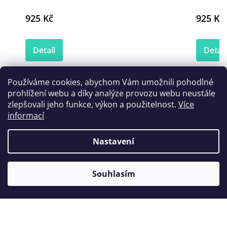
925 Kč
925 Kč
Detail
Detail
Používáme cookies, abychom Vám umožnili pohodlné
prohlížení webu a díky analýze provozu webu neustále
Zákazníci také nakoupili
zlepšovali jeho funkce, výkon a použitelnost.
Více
informací
Nastavení
Souhlasím