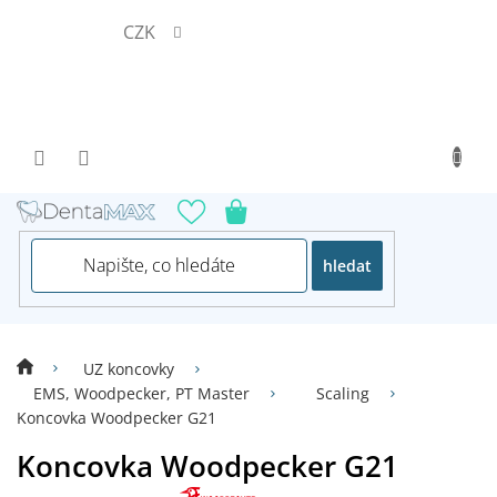
Přejít
CZK
na
obsah
hledat
UZ koncovky
EMS, Woodpecker, PT Master
Scaling
Koncovka Woodpecker G21
Koncovka Woodpecker G21