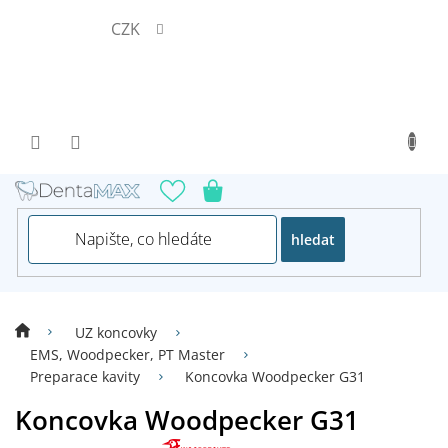
Přejít
CZK
na
obsah
hledat
UZ koncovky
EMS, Woodpecker, PT Master
Preparace kavity
Koncovka Woodpecker G31
Koncovka Woodpecker G31