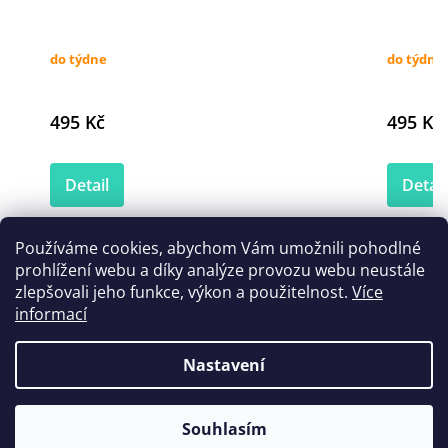
do týdne
do týdne
495 Kč
495 Kč
Detail
Detail
Používáme cookies, abychom Vám umožnili pohodlné
prohlížení webu a díky analýze provozu webu neustále
Zákazníci také nakoupili
zlepšovali jeho funkce, výkon a použitelnost.
Více
informací
Nastavení
Souhlasím