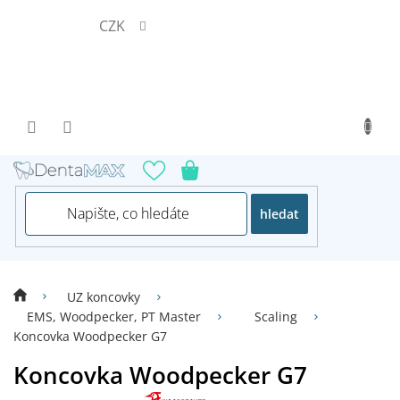
Přejít
CZK
na
obsah
hledat
UZ koncovky
EMS, Woodpecker, PT Master
Scaling
Koncovka Woodpecker G7
Koncovka Woodpecker G7