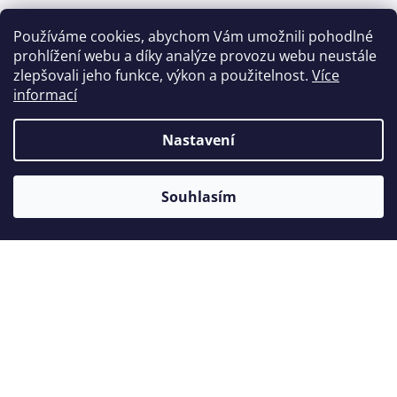
Používáme cookies, abychom Vám umožnili pohodlné
prohlížení webu a díky analýze provozu webu neustále
Zákazníci také nakoupili
zlepšovali jeho funkce, výkon a použitelnost.
Více
informací
Nastavení
Souhlasím
Koncovka Woodpecker P1
Ko