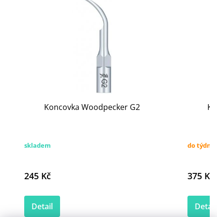
Koncovka Woodpecker G2
Ko
skladem
do týdne
245 Kč
375 Kč
Detail
Detail