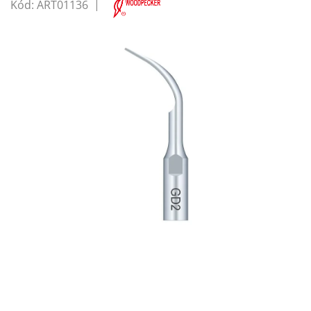
Kód:
ART01136