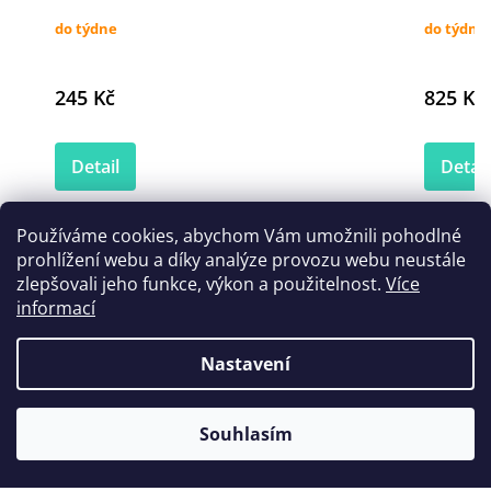
do týdne
do týdne
245 Kč
825 Kč
Detail
Detail
Používáme cookies, abychom Vám umožnili pohodlné
prohlížení webu a díky analýze provozu webu neustále
Zákazníci také nakoupili
zlepšovali jeho funkce, výkon a použitelnost.
Více
informací
Nastavení
Souhlasím