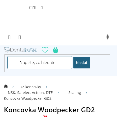
Přejít
CZK
na
obsah
hledat
UZ koncovky
NSK, Satelec, Acteon, DTE
Scaling
Koncovka Woodpecker GD2
Koncovka Woodpecker GD2