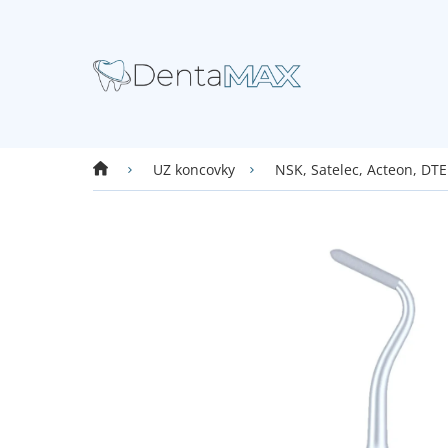
Přejít
na
obsah
Domů
UZ koncovky
NSK, Satelec, Acteon, DTE