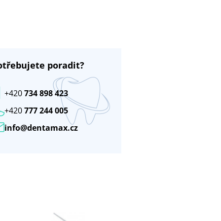
otřebujete poradit?
+420
734 898 423
+420
777 244 005
info@dentamax.cz