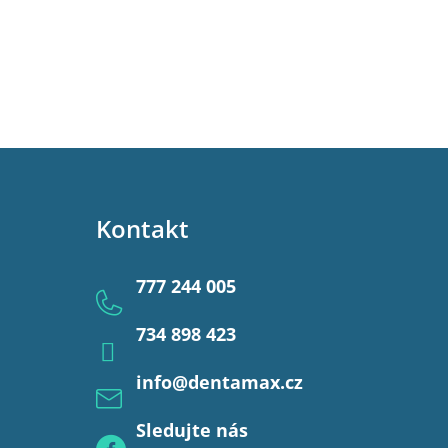
Kontakt
777 244 005
734 898 423
info
@
dentamax.cz
Sledujte nás