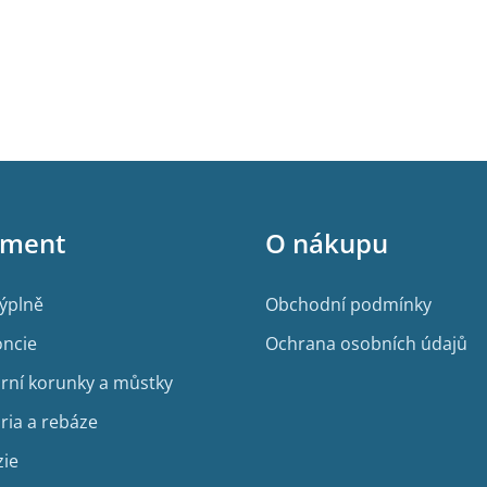
iment
O nákupu
výplně
Obchodní podmínky
ncie
Ochrana osobních údajů
rní korunky a můstky
ria a rebáze
zie