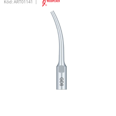
Kód:
ART01141