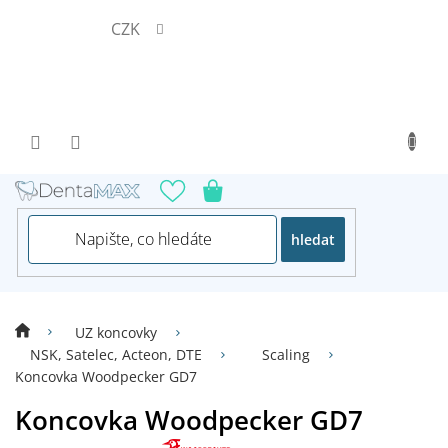
Přejít
CZK
na
obsah
hledat
UZ koncovky
NSK, Satelec, Acteon, DTE
Scaling
Koncovka Woodpecker GD7
Koncovka Woodpecker GD7