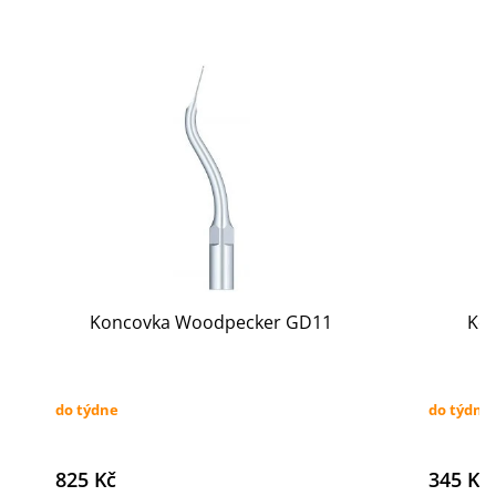
Koncovka Woodpecker GD11
Ko
do týdne
do týdne
825 Kč
345 Kč