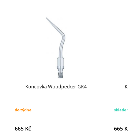
Koncovka Woodpecker GK4
Ko
do týdne
skladem
665 Kč
665 Kč