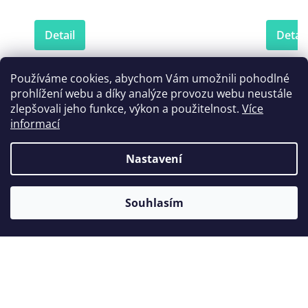
Detail
Detail
Používáme cookies, abychom Vám umožnili pohodlné
prohlížení webu a díky analýze provozu webu neustále
Zákazníci také nakoupili
zlepšovali jeho funkce, výkon a použitelnost.
Více
informací
Nastavení
Souhlasím