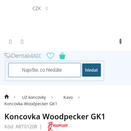
Přejít
CZK
na
obsah
hledat
UZ koncovky
Kavo
Koncovka Woodpecker GK1
Koncovka Woodpecker GK1
Kód:
ART01208