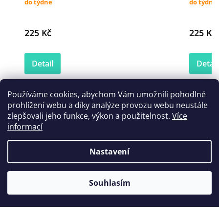
do týdne
do týdne
225 Kč
225 Kč
Detail
Detail
Používáme cookies, abychom Vám umožnili pohodlné
prohlížení webu a díky analýze provozu webu neustále
Zákazníci také nakoupili
zlepšovali jeho funkce, výkon a použitelnost.
Více
informací
Nastavení
Souhlasím