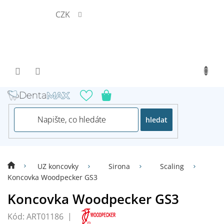
Přejít
CZK
na
obsah
hledat
UZ koncovky
Sirona
Scaling
Koncovka Woodpecker GS3
Koncovka Woodpecker GS3
Kód:
ART01186