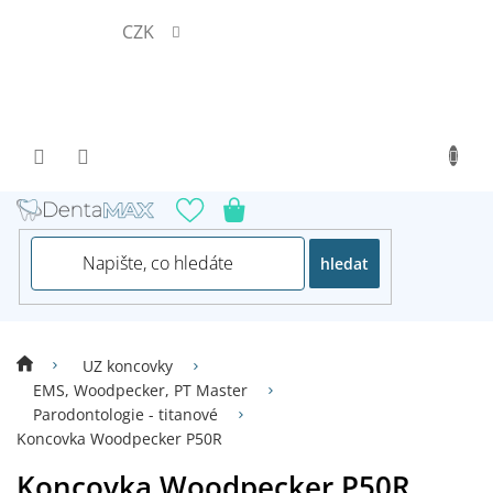
Přejít
CZK
na
obsah
hledat
UZ koncovky
EMS, Woodpecker, PT Master
Parodontologie - titanové
Koncovka Woodpecker P50R
Koncovka Woodpecker P50R