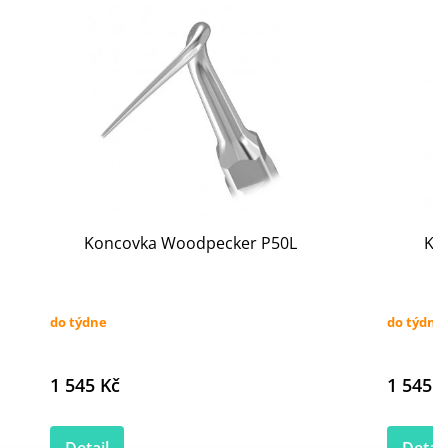
Koncovka Woodpecker P50L
Ko
do týdne
do týdne
1 545 Kč
1 545 K