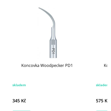
Koncovka Woodpecker PD1
Kon
skladem
skladem
345 Kč
575 Kč