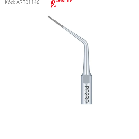
Kód:
ART01146