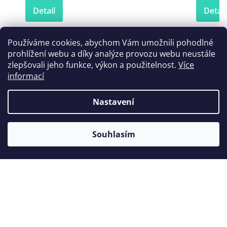
Detail
Detail
Používáme cookies, abychom Vám umožnili pohodlné
prohlížení webu a díky analýze provozu webu neustále
Zákazníci také nakoupili
zlepšovali jeho funkce, výkon a použitelnost.
Více
informací
Nastavení
Tip
Souhlasím