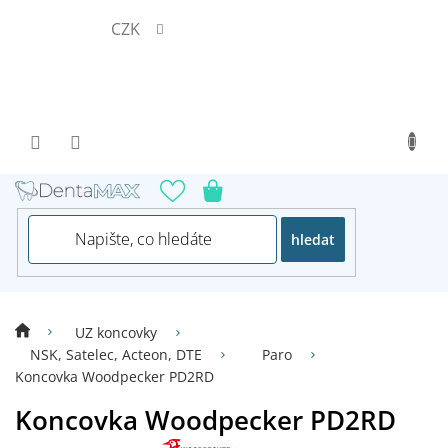
Přejít
CZK
na
obsah
hledat
UZ koncovky
NSK, Satelec, Acteon, DTE
Paro
Koncovka Woodpecker PD2RD
Koncovka Woodpecker PD2RD