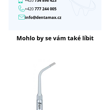
+420
734 898 423
+420
777 244 005
info@dentamax.cz
Mohlo by se vám také líbit