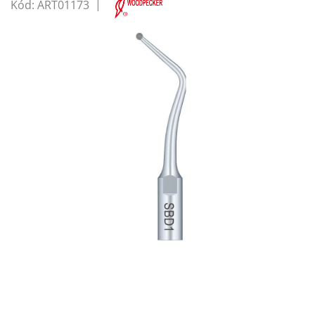
Kód:
ART01173