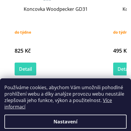
Koncovka Woodpecker GD31
Kon
do týdne
do týdne
825 Kč
495 Kč
Detail
Detail
Používáme cookies, abychom Vám umožnili pohodlné
prohlížení webu a díky analýze provozu webu neustále
Zákazníci také nakoupili
zlepšovali jeho funkce, výkon a použitelnost.
Více
informací
Nastavení