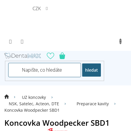
Přejít
CZK
na
obsah
hledat
UZ koncovky
NSK, Satelec, Acteon, DTE
Preparace kavity
Koncovka Woodpecker SBD1
Koncovka Woodpecker SBD1