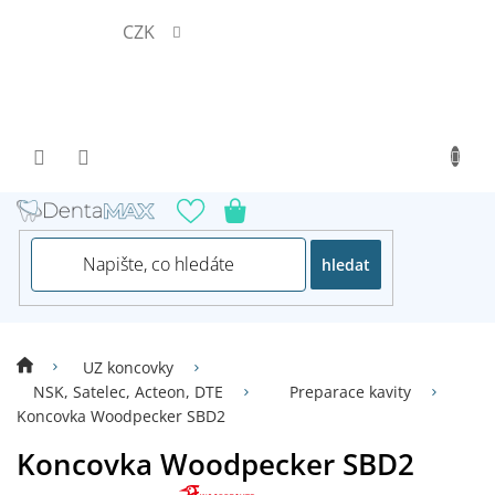
Přejít
CZK
na
obsah
hledat
UZ koncovky
NSK, Satelec, Acteon, DTE
Preparace kavity
Koncovka Woodpecker SBD2
Koncovka Woodpecker SBD2