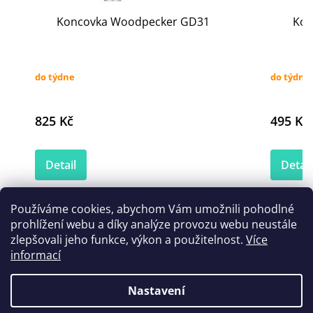
Koncovka Woodpecker GD31
Kon
do týdne
do týdne
825 Kč
495 Kč
Detail
Detail
Používáme cookies, abychom Vám umožnili pohodlné
prohlížení webu a díky analýze provozu webu neustále
Zákazníci také nakoupili
zlepšovali jeho funkce, výkon a použitelnost.
Více
informací
Nastavení