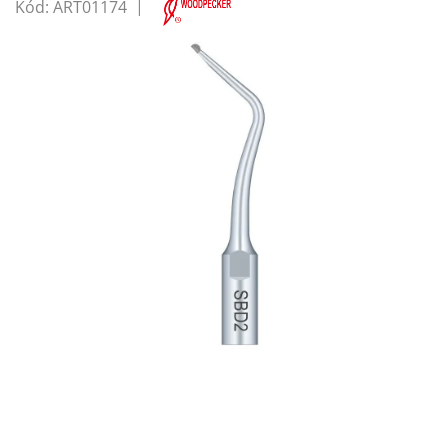
Kód:
ART01174