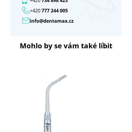
+420
734 898 423
+420
777 244 005
info@dentamax.cz
Mohlo by se vám také líbit