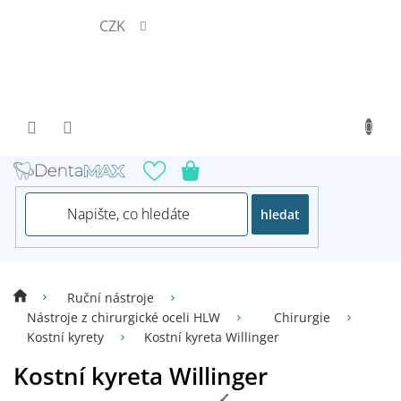
Přejít
CZK
na
obsah
hledat
Ruční nástroje
Nástroje z chirurgické oceli HLW
Chirurgie
Kostní kyrety
Kostní kyreta Willinger
Kostní kyreta Willinger