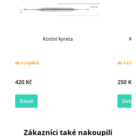
Kostní kyreta
Ko
do 1-2 týdnů
do 1-2 tý
420 Kč
250 Kč
Detail
Detail
Zákazníci také nakoupili