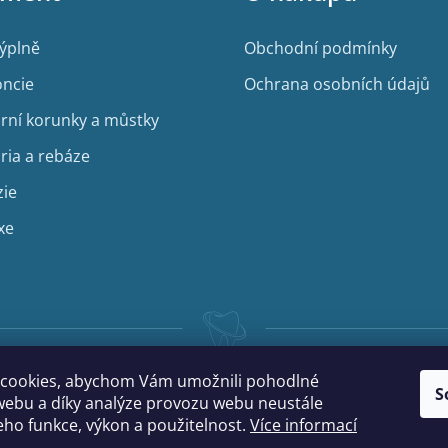
výplně
Obchodní podmínky
ncie
Ochrana osobních údajů
rní korunky a můstky
ria a rebáze
zie
xe
cookies, abychom Vám umožnili pohodlné
S
webu a díky analýze provozu webu neustále
jeho funkce, výkon a použitelnost.
Více informací