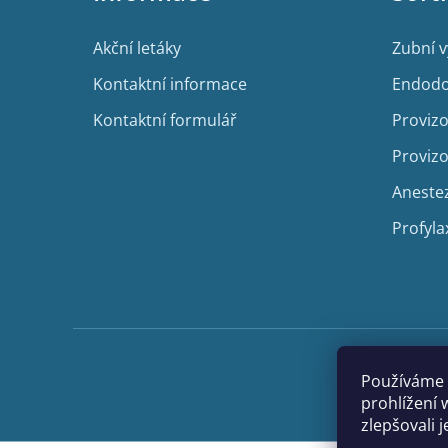
t
í
Akční letáky
Zubní 
Kontaktní informace
Endodo
Kontaktní formulář
Provizo
Provizo
Aneste
Profyla
Používáme 
prohlížení 
zlepšovali 