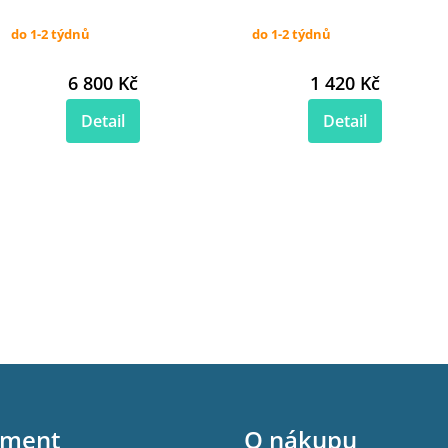
do 1-2 týdnů
do 1-2 týdnů
6 800 Kč
1 420 Kč
Detail
Detail
iment
O nákupu