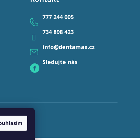
777 244 005
734 898 423
info
@
dentamax.cz
Sledujte nás
ouhlasím