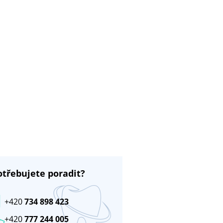
otřebujete poradit?
+420
734 898 423
+420
777 244 005