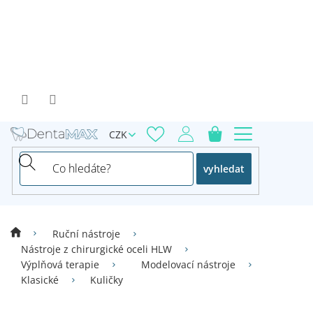
Přejít
na
obsah
CZK
vyhledat
Ruční nástroje
Nástroje z chirurgické oceli HLW
Výplňová terapie
Modelovací nástroje
Klasické
Kuličky
V