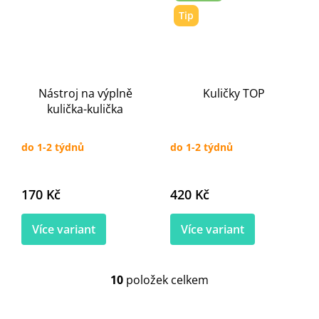
Tip
Nástroj na výplně
Kuličky TOP
kulička-kulička
do 1-2 týdnů
do 1-2 týdnů
170 Kč
420 Kč
Více variant
Více variant
10
položek celkem
O
v
l