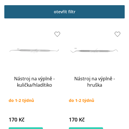
ý
p
otevřít filtr
i
s
p
r
o
d
u
k
t
ů
Nástroj na výplně -
Nástroj na výplně -
kulička/hladítiko
hruška
do 1-2 týdnů
do 1-2 týdnů
170 Kč
170 Kč