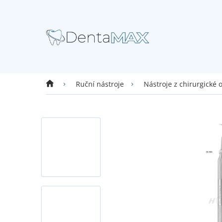
Přejít
na
obsah
Domů
Ruční nástroje
Nástroje z chirurgické 