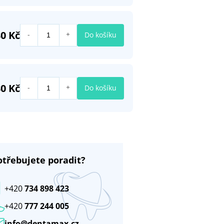
0 Kč
Do košíku
0 Kč
Do košíku
otřebujete poradit?
+420
734 898 423
+420
777 244 005
info@dentamax.cz