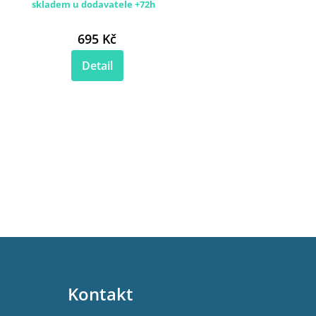
skladem u dodavatele +72h
695 Kč
Detail
Kontakt