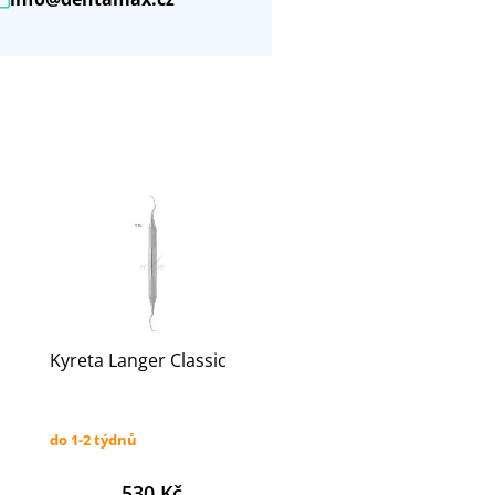
Kyreta Langer Classic
do 1-2 týdnů
530 Kč