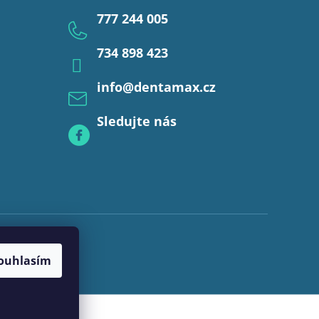
777 244 005
734 898 423
info
@
dentamax.cz
Sledujte nás
ouhlasím