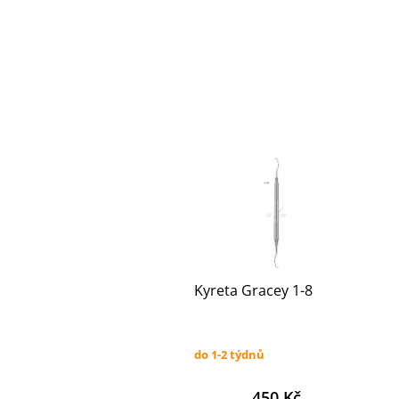
Kyreta Gracey 1-8
do 1-2 týdnů
450 Kč