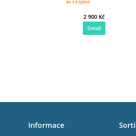
do 1-2 týdnů
2 900 Kč
Detail
Z
á
p
Informace
Sort
a
t