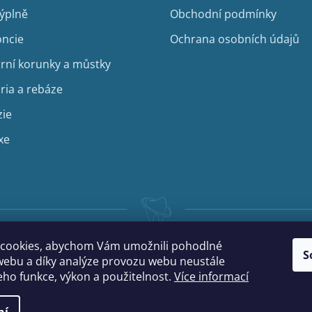
výplně
Obchodní podmínky
ncie
Ochrana osobních údajů
rní korunky a můstky
ria a rebáze
zie
xe
cookies, abychom Vám umožnili pohodlné
S
webu a díky analýze provozu webu neustále
jeho funkce, výkon a použitelnost.
Více informací