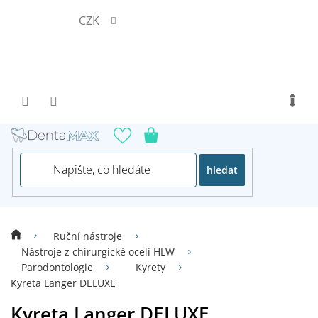
Přejít
CZK
na
obsah
hledat
Ruční nástroje
Nástroje z chirurgické oceli HLW
Parodontologie
Kyrety
Kyreta Langer DELUXE
Kyreta Langer DELUXE