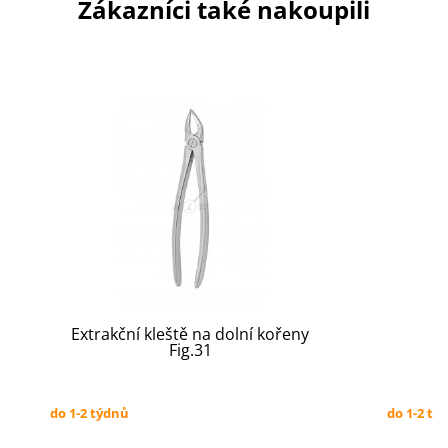
Zákazníci také nakoupili
Extrakční kleště na dolní kořeny
Fig.31
do 1-2 týdnů
do 1-2 tý