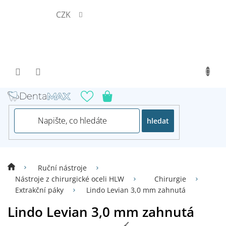
Přejít
CZK
na
obsah
hledat
Ruční nástroje
Nástroje z chirurgické oceli HLW
Chirurgie
Extrakční páky
Lindo Levian 3,0 mm zahnutá
Lindo Levian 3,0 mm zahnutá