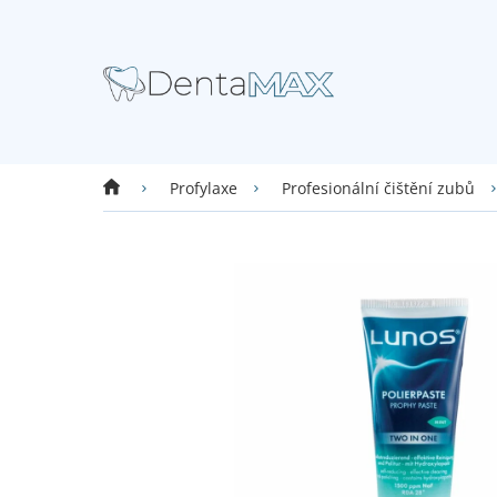
Přejít
na
obsah
Domů
Profylaxe
Profesionální čištění zubů