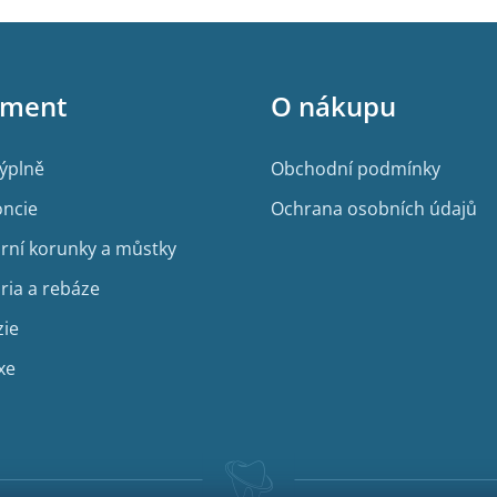
iment
O nákupu
výplně
Obchodní podmínky
ncie
Ochrana osobních údajů
rní korunky a můstky
ria a rebáze
zie
xe