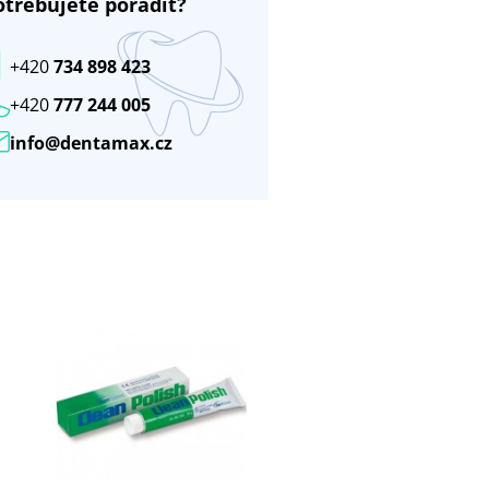
otřebujete poradit?
+420
734 898 423
+420
777 244 005
info@dentamax.cz