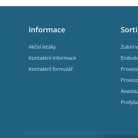
Z
á
p
Informace
Sort
a
t
í
Akční letáky
Zubní 
Kontaktní informace
Endodo
Kontaktní formulář
Provizo
Provizo
Aneste
Profyla