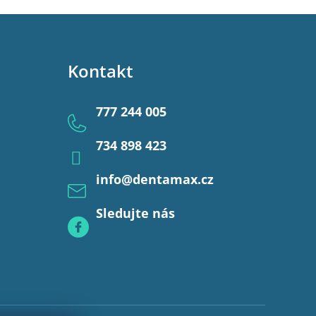
Kontakt
777 244 005
734 898 423
info
@
dentamax.cz
Sledujte nás