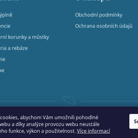
výplně
Obchodní podmínky
ncie
Ochrana osobních údajů
rní korunky a můstky
ria a rebáze
zie
xe
cookies, abychom Vám umožnili pohodlné
S
webu a díky analýze provozu webu neustále
jeho funkce, výkon a použitelnost.
Více informací