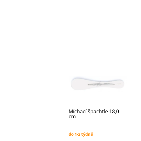
Míchací špachtle 18,0
cm
do 1-2 týdnů