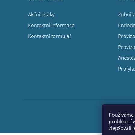
t
í
Akční letáky
Zubní 
Kontaktní informace
Endodo
Kontaktní formulář
Provizo
Provizo
Aneste
Profyla
Používáme 
prohlížení 
zlepšovali 