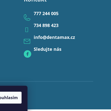
777 244 005
734 898 423
info
@
dentamax.cz
Sledujte nás
ouhlasím