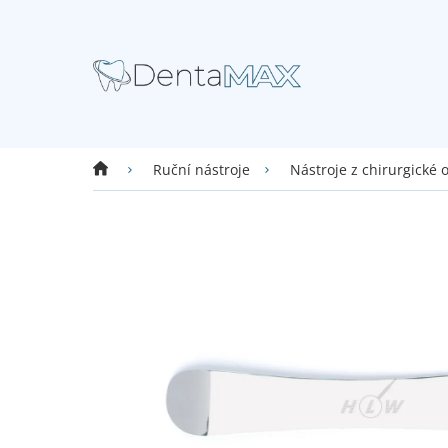
Přejít
na
obsah
Domů
Ruční nástroje
Nástroje z chirurgické 