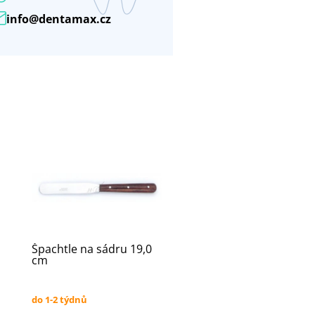
info@dentamax.cz
Špachtle na sádru 19,0
cm
do 1-2 týdnů