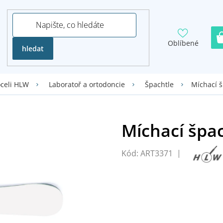
Oblíbené
hledat
Míchací š
oceli HLW
Laboratoř a ortodoncie
Špachtle
Kód:
ART3371