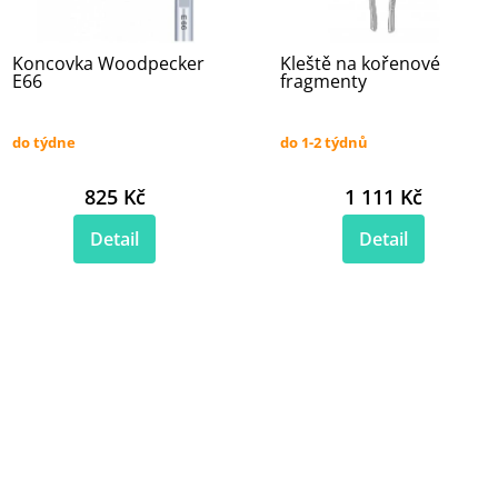
Koncovka Woodpecker
Kleště na kořenové
E66
fragmenty
do týdne
do 1-2 týdnů
825 Kč
1 111 Kč
Detail
Detail