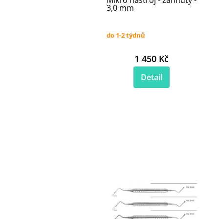
Mikro nástroj - zahnutý -
3,0 mm
do 1-2 týdnů
1 450 Kč
Detail