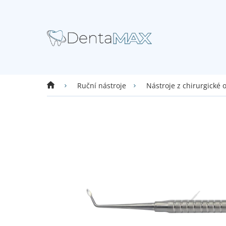
Přejít
na
obsah
Domů
Ruční nástroje
Nástroje z chirurgické 