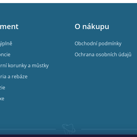
iment
O nákupu
výplně
Obchodní podmínky
ncie
Ochrana osobních údajů
rní korunky a můstky
ria a rebáze
zie
xe