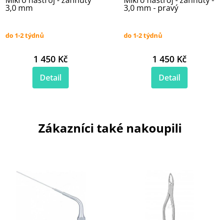
Mikro nástroj - zahnutý
Mikro nástroj - zahnutý -
3,0 mm
3,0 mm - pravý
do 1-2 týdnů
do 1-2 týdnů
1 450 Kč
1 450 Kč
Detail
Detail
Zákazníci také nakoupili