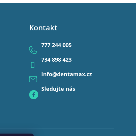
Kontakt
777 244 005
734 898 423
info
@
dentamax.cz
Sledujte nás