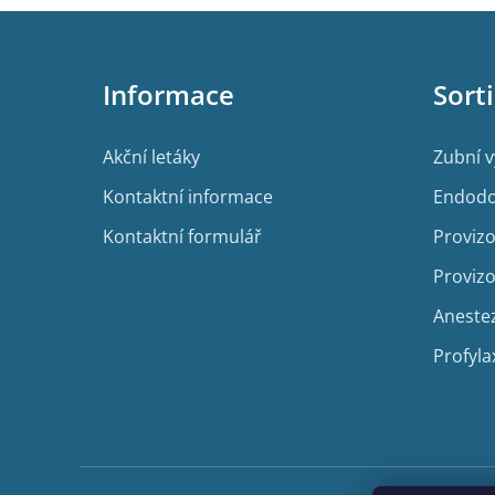
Z
á
p
Informace
Sort
a
t
í
Akční letáky
Zubní 
Kontaktní informace
Endodo
Kontaktní formulář
Provizo
Provizo
Aneste
Profyla