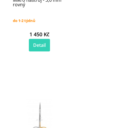
Mikro nástroj - 3,0 mm
rovný
do 1-2 týdnů
1 450 Kč
Detail