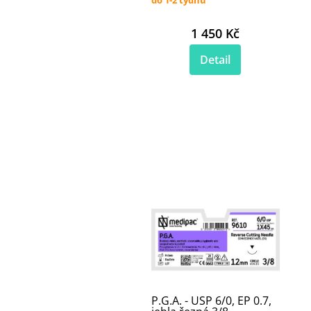
1 450 Kč
Detail
P.G.A. - USP 6/0, EP 0.7,