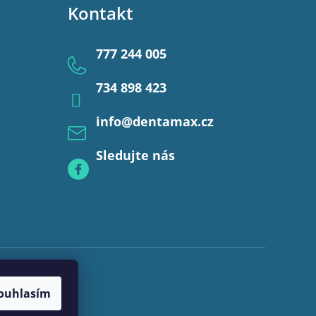
Kontakt
777 244 005
734 898 423
info
@
dentamax.cz
Sledujte nás
ouhlasím