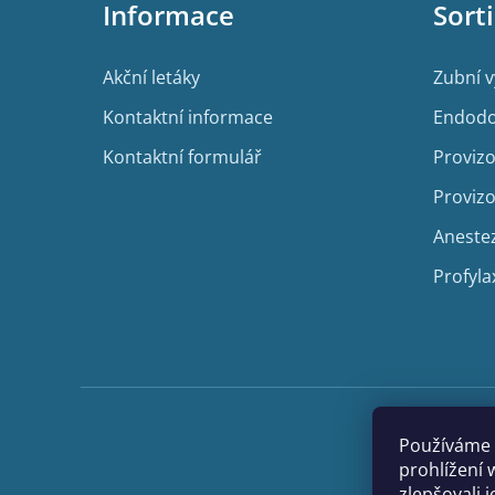
Informace
Sort
a
t
í
Akční letáky
Zubní 
Kontaktní informace
Endodo
Kontaktní formulář
Provizo
Provizo
Aneste
Profyla
Používáme 
prohlížení 
zlepšovali 