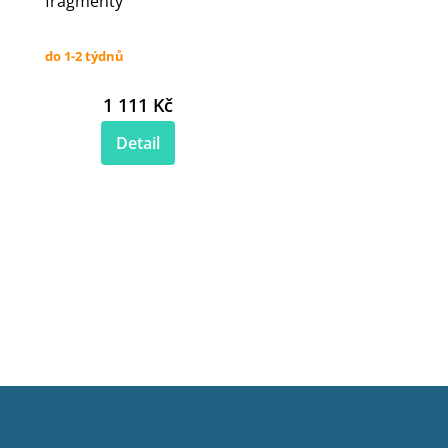
fragmenty
do 1-2 týdnů
1 111 Kč
Detail