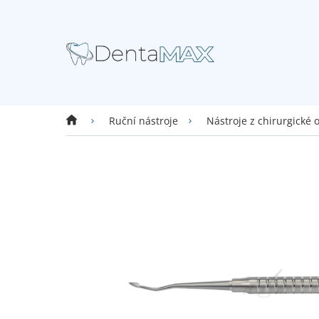
Přejít
na
obsah
Domů
Ruční nástroje
Nástroje z chirurgické 