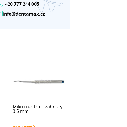
+420
777 244 005
info@dentamax.cz
Mikro nástroj - zahnutý -
3,5 mm
do 1-2 týdnů