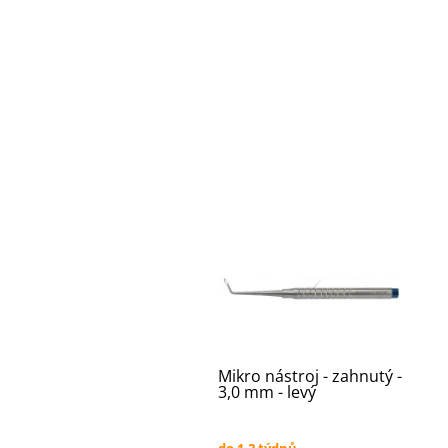
Mikro nástroj - zahnutý -
3,0 mm - levý
do 1-2 týdnů