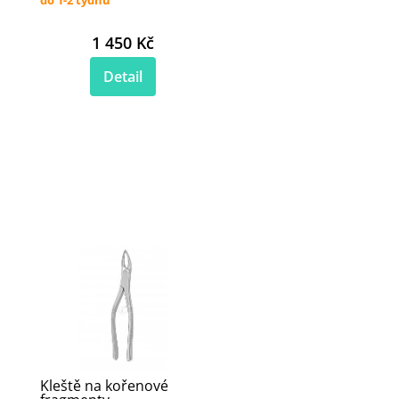
1 450 Kč
Detail
Kleště na kořenové