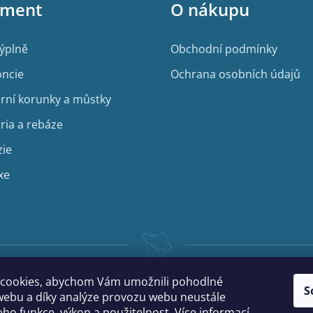
iment
O nákupu
výplně
Obchodní podmínky
ncie
Ochrana osobních údajů
rní korunky a můstky
ria a rebáze
zie
xe
cookies, abychom Vám umožnili pohodlné
S
webu a díky analýze provozu webu neustále
jeho funkce, výkon a použitelnost.
Více informací