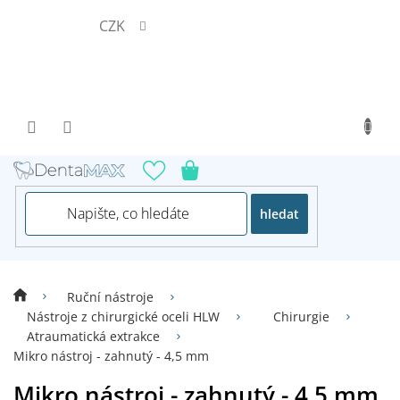
Přejít
CZK
na
obsah
hledat
Ruční nástroje
Nástroje z chirurgické oceli HLW
Chirurgie
Atraumatická extrakce
Mikro nástroj - zahnutý - 4,5 mm
Mikro nástroj - zahnutý - 4,5 mm