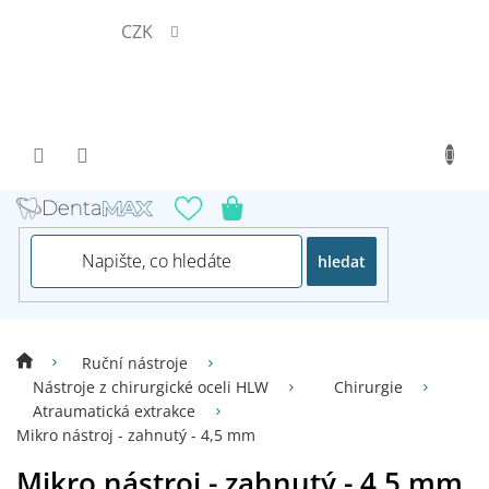
Přejít
CZK
na
obsah
hledat
Ruční nástroje
Nástroje z chirurgické oceli HLW
Chirurgie
Atraumatická extrakce
Mikro nástroj - zahnutý - 4,5 mm
Mikro nástroj - zahnutý - 4,5 mm