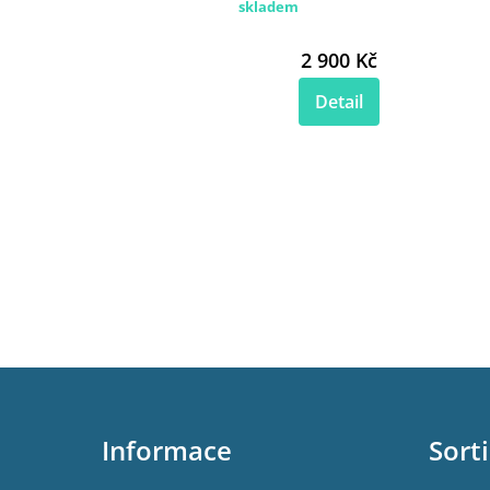
skladem
2 900 Kč
Detail
Z
á
p
Informace
Sort
a
t