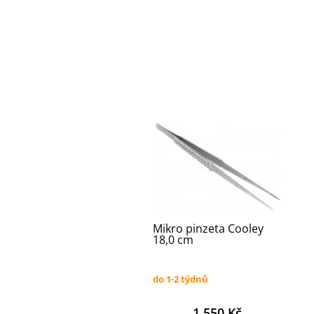
Mikro pinzeta Cooley
18,0 cm
do 1-2 týdnů
1 550 Kč