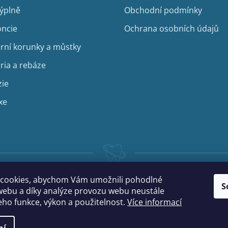
výplně
Obchodní podmínky
ncie
Ochrana osobních údajů
rní korunky a můstky
ria a rebáze
zie
xe
cookies, abychom Vám umožnili pohodlné
S
webu a díky analýze provozu webu neustále
jeho funkce, výkon a použitelnost.
Více informací