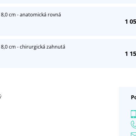
18,0 cm - anatomická rovná
1 0
8,0 cm - chirurgická zahnutá
1 1
P
ý