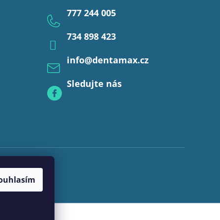
777 244 005
734 898 423
info
@
dentamax.cz
Sledujte nás
ouhlasím