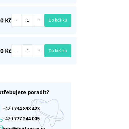
50 Kč
Do košíku
50 Kč
Do košíku
otřebujete poradit?
+420
734 898 423
+420
777 244 005
info@dentamax.cz