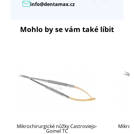
info@dentamax.cz
Mohlo by se vám také líbit
Mikrochirurgické nůžky Castroviejo-
Mikroc
Gomel TC