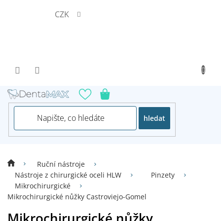
Přejít
CZK
na
obsah
hledat
Ruční nástroje
Nástroje z chirurgické oceli HLW
Pinzety
Mikrochirurgické
Mikrochirurgické nůžky Castroviejo-Gomel
Mikrochirurgické nůžky