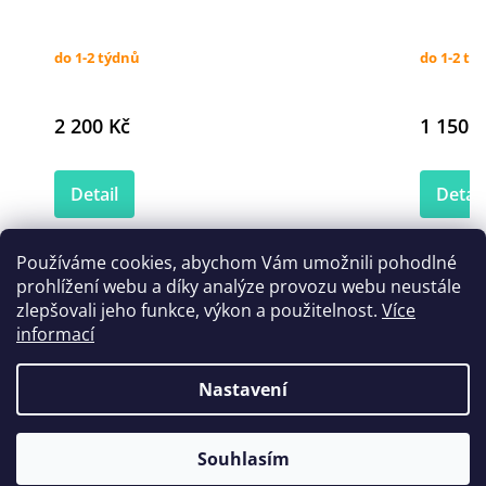
do 1-2 týdnů
do 1-2 tý
2 200 Kč
1 150 K
Detail
Detail
Používáme cookies, abychom Vám umožnili pohodlné
prohlížení webu a díky analýze provozu webu neustále
Zákazníci také nakoupili
zlepšovali jeho funkce, výkon a použitelnost.
Více
informací
Nastavení
Souhlasím