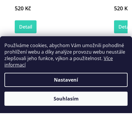
520 Kč
520 Kč
Detail
Detail
Používáme cookies, abychom Vám umožnili pohodlné
prohlížení webu a díky analýze provozu webu neustále
Zákazníci také nakoupili
zlepšovali jeho funkce, výkon a použitelnost.
Více
informací
Nastavení
Novinka
Souhlasím
Tip