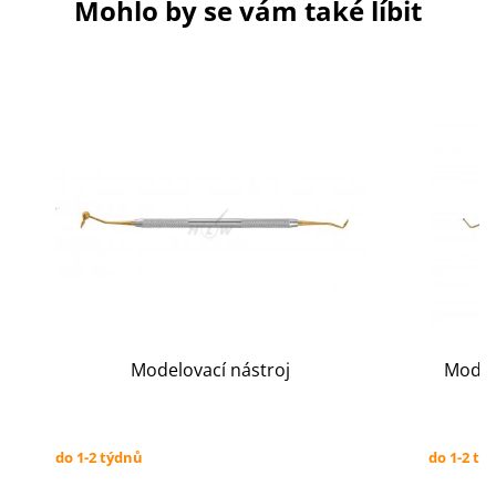
Mohlo by se vám také líbit
Modelovací nástroj
Modelo
do 1-2 týdnů
do 1-2 tý