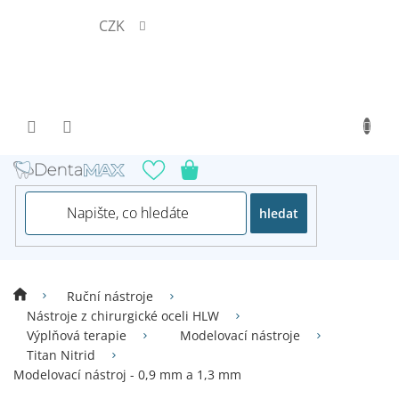
Přejít
CZK
na
obsah
hledat
Ruční nástroje
Nástroje z chirurgické oceli HLW
Výplňová terapie
Modelovací nástroje
Titan Nitrid
Modelovací nástroj - 0,9 mm a 1,3 mm