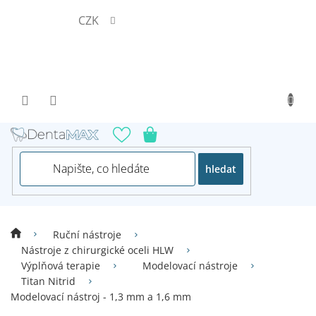
Přejít
CZK
na
obsah
hledat
Ruční nástroje
Nástroje z chirurgické oceli HLW
Výplňová terapie
Modelovací nástroje
Titan Nitrid
Modelovací nástroj - 1,3 mm a 1,6 mm