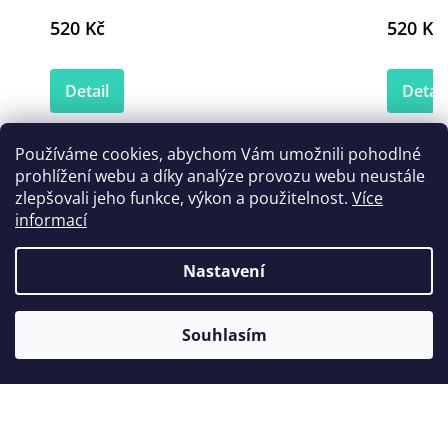
520 Kč
520 Kč
Detail
Detail
Používáme cookies, abychom Vám umožnili pohodlné
prohlížení webu a díky analýze provozu webu neustále
Zákazníci také nakoupili
zlepšovali jeho funkce, výkon a použitelnost.
Více
informací
Nastavení
Novinka
Souhlasím
Tip