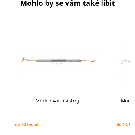
Mohlo by se vám také líbit
Modelovací nástroj
Modelo
do 1-2 týdnů
do 1-2 tý