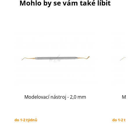
Mohlo by se vám také líbit
Modelovací nástroj - 2,0 mm
Mod
do 1-2 týdnů
do 1-2 tý