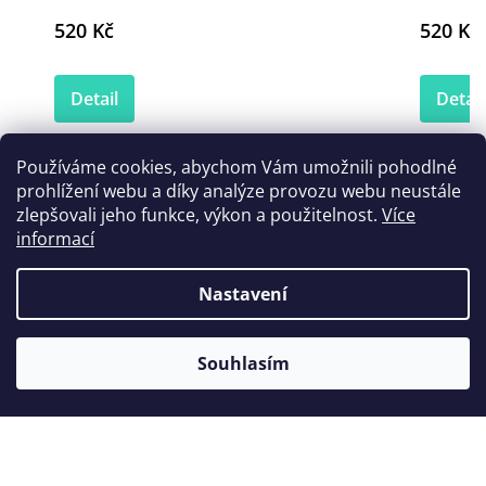
520 Kč
520 Kč
Detail
Detail
Používáme cookies, abychom Vám umožnili pohodlné
prohlížení webu a díky analýze provozu webu neustále
Zákazníci také nakoupili
zlepšovali jeho funkce, výkon a použitelnost.
Více
informací
Nastavení
Novinka
Souhlasím
Tip