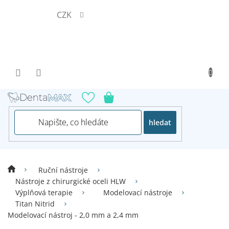
Přejít
CZK
na
obsah
hledat
Ruční nástroje
Nástroje z chirurgické oceli HLW
Výplňová terapie
Modelovací nástroje
Titan Nitrid
Modelovací nástroj - 2,0 mm a 2,4 mm