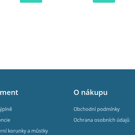
iment
O nákupu
výplně
Obchodní podmínky
ncie
Ochrana osobních údajů
rní korunky a můstky