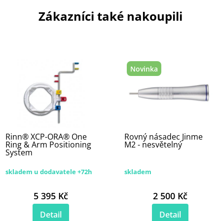
Zákazníci také nakoupili
Novinka
Rinn® XCP-ORA® One
Rovný násadec Jinme
Ring & Arm Positioning
M2 - nesvětelný
System
skladem u dodavatele +72h
skladem
5 395 Kč
2 500 Kč
Detail
Detail