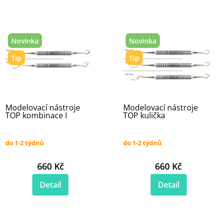
Novinka
Novinka
Tip
Tip
Modelovací nástroje
Modelovací nástroje
TOP kombinace I
TOP kulička
do 1-2 týdnů
do 1-2 týdnů
660 Kč
660 Kč
Detail
Detail