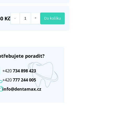
0 Kč
Do košíku
otřebujete poradit?
+420
734 898 423
+420
777 244 005
info@dentamax.cz