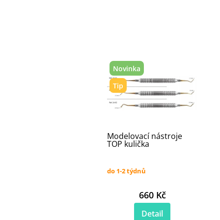
Novinka
Tip
Modelovací nástroje
TOP kulička
do 1-2 týdnů
660 Kč
Detail