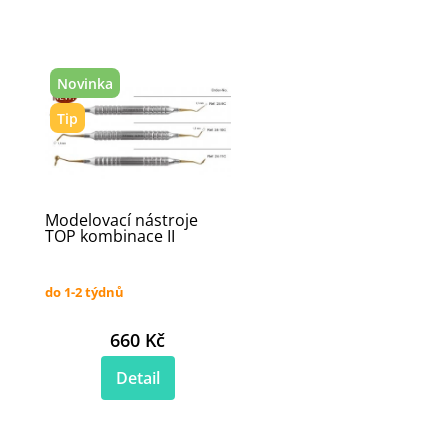
Novinka
Tip
Modelovací nástroje
TOP kombinace II
do 1-2 týdnů
660 Kč
Detail