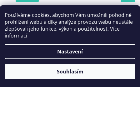
Používáme cookies, abychom Vám umožnili pohodlné
prohlížení webu a díky analýze provozu webu neustále
Zákazníci také nakoupili
zlepšovali jeho funkce, výkon a použitelnost.
Více
informací
Nastavení
Souhlasím
Koncovka Woodpecker GS1
Ko