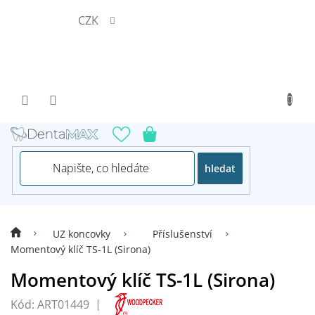
Přejít
CZK
na
obsah
hledat
UZ koncovky
Příslušenství
Momentový klíč TS-1L (Sirona)
Momentový klíč TS-1L (Sirona)
Kód:
ART01449