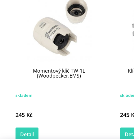
Momentový klíč TW-1L
Klíč
(Woodpecker,EMS)
skladem
skladem
245 Kč
245 Kč
Detail
Detail