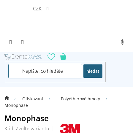
Přejít
CZK
na
obsah
hledat
Otiskování
Polyétherové hmoty
Monophase
Monophase
Kód:
Zvolte variantu