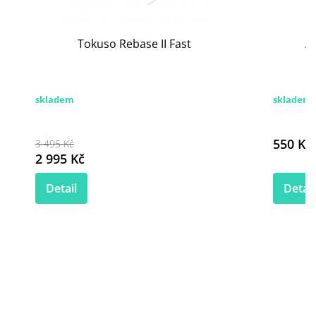
Tokuso Rebase II Fast
A
skladem
skladem
550 Kč
3 495 Kč
2 995 Kč
Detail
Detail